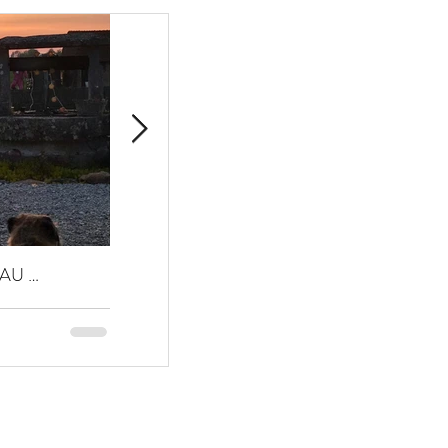
AU …
VIE QUOTIDIENNE …
🌞 Q
AU M