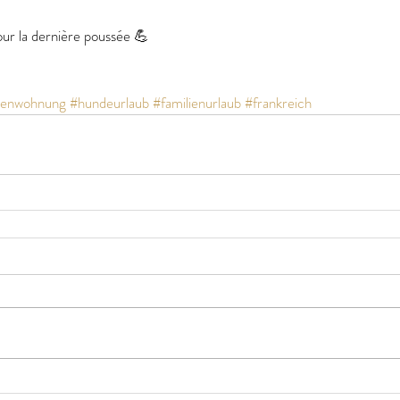
our la dernière poussée 💪
ienwohnung
#hundeurlaub
#familienurlaub
#frankreich