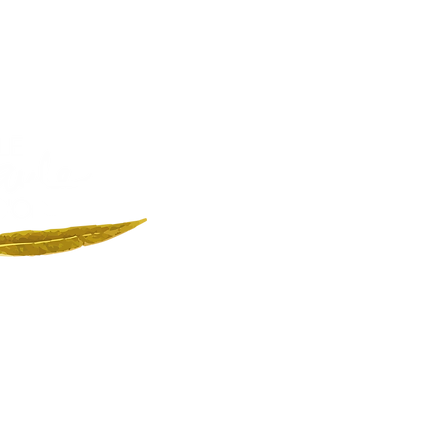
E SAULE D'OR.
 Chemin des Henrys
1330 Devrouze
rance
CONTACT