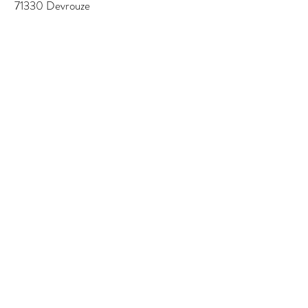
71330 Devrouze
IBAN: FR76
1780 6009 5004 1627
9500 244
BIC: AGRIFRPP878
Bank: Credit Agricole
LE SAULE D'OR.
7 Chemin des Henrys