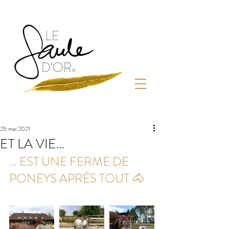
25 mai 2021
ET LA VIE…
… EST UNE FERME DE 
PONEYS APRÈS TOUT 🐴